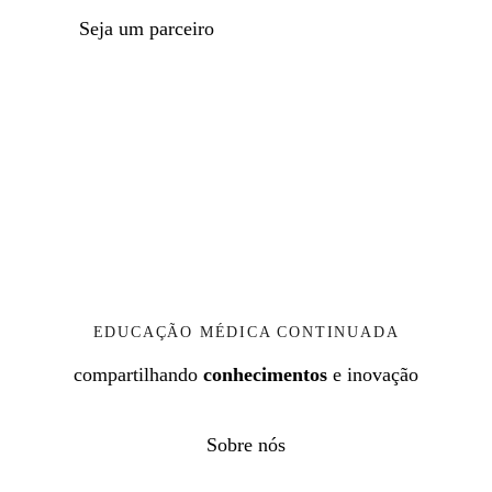
o
s.
Seja um parceiro
pa
As
ra
…
ot
or
rin
ola
rin
gol
ogi
sta
EDUCAÇÃO MÉDICA CONTINUADA
s
compartilhando
conhecimentos
e inovação
…
Sobre nós