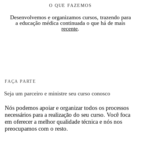
tra
gol
rr
n,
O QUE FAZEMOS
nsf
ogi
eir
pe
Desenvolvemos e organizamos cursos, trazendo para
or
sta
a
rm
a educação médica continuada o que há de mais
recente
.
me
s
do
iti
su
es
mi
nd
a
pe
na
o a
pr
cia
nd
apl
áti
list
o o
ica
ca.
as,
im
çã
FAÇA PARTE
fel
pla
o
Cu
lo
nte
…
Seja um parceiro e ministre seu curso conosco
rs
ws
…
Nós podemos apoiar e organizar todos os processos
o
ou
necessários para a realização do seu curso. Você foca
ex
res
em oferecer a melhor qualidade técnica e nós nos
clu
ide
preocupamos com o resto.
siv
nte