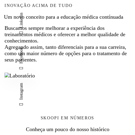
sp
co
mi
ma
INOVAÇÃO ACIMA DE TUDO
eci
m
rrí
inc
Linkedin
Um novo conceito para a educação médica contínuada
me
o
gid
lui
Buscamos sempre melhorar a experiência dos
n.
no
as
um
treinamentos médicos e oferecer a melhor qualidade de
Pa
sso
e
mó
conhecimentos.
rti
Cu
inf
dul
Agregando assim, tanto diferenciais para a sua carreira,
Facebook
como um maior número de opções para o tratamento de
cip
rs
láv
o
seus pacientes.
e
o
eis
teó
do
de
..
ric
cu
Ha
Im
o e
Instagram
rs
rm
pla
um
o
oni
nte
ex
av
za
de
clu
an
çã
pr
siv
SKOOPI EM NÚMEROS
ça
o
óte
o
Conheça um pouco do nosso histórico
do
Vo
se
Ca